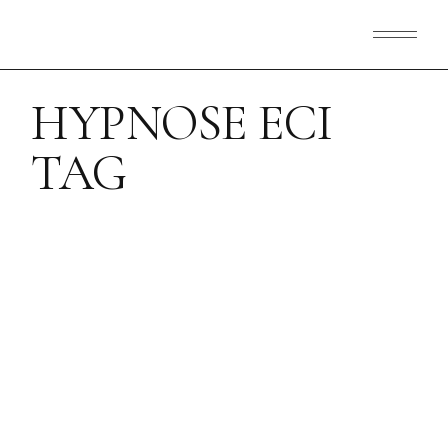
Skip
to
the
content
HYPNOSE ECI
TAG